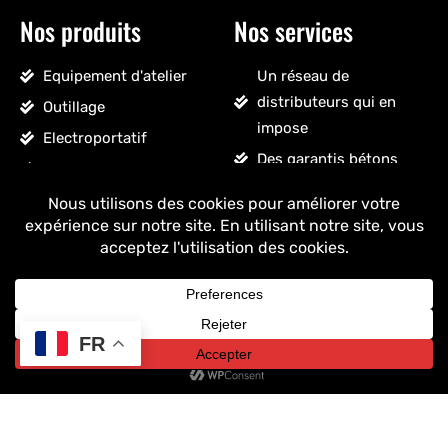
Nos produits
Nos services
Equipement d'atelier
Un réseau de
distributeurs qui en
Outillage
impose
Electroportatif
Des garantis bétons
Pneumatique
Un SAV sans détour
Accessoires véhicules
Un stock massif
Nettoyage, droguerie
Un ancrage français
Voir tous les produits
+ de 25 ans
d'expérience
FR
Copyright © 2025 Drakkar - Tous droits réservés.