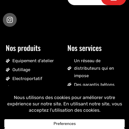
Nos produits
Nos services
Equipement d'atelier
Un réseau de
distributeurs qui en
Outillage
impose
Electroportatif
Des garantis bétons
Pneumatique
Un SAV sans détour
Accessoires véhicules
Un stock massif
Nettoyage, droguerie
Un ancrage français
Voir tous les produits
+ de 25 ans
d'expérience