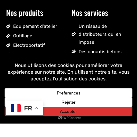
Nos produits
Nos services
Equipement d'atelier
Un réseau de
distributeurs qui en
Outillage
impose
Electroportatif
Des garantis bétons
Pneumatique
Un SAV sans détour
Accessoires véhicules
Un stock massif
Nettoyage, droguerie
Un ancrage français
Voir tous les produits
+ de 25 ans
d'expérience
FR
Copyright © 2025 Drakkar - Tous droits réservés.