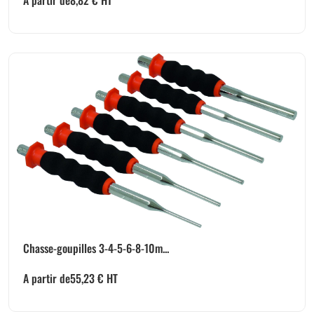
A partir de
8,82
€
HT
Chasse-goupilles 3-4-5-6-8-10m...
A partir de
55,23
€
HT