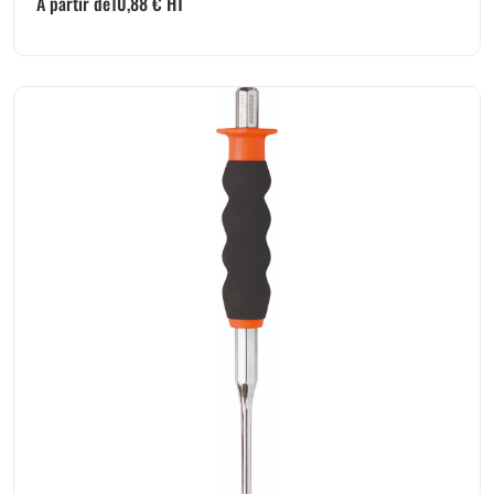
A partir de
10,88
€
HT