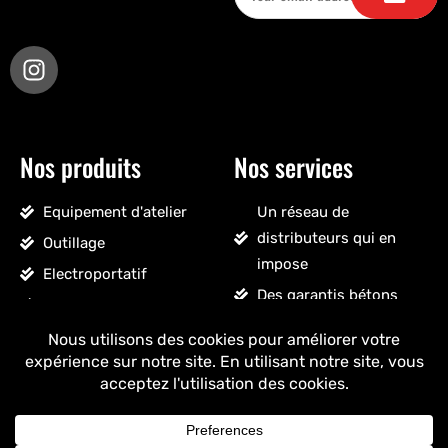
Nos produits
Nos services
Equipement d'atelier
Un réseau de
distributeurs qui en
Outillage
impose
Electroportatif
Des garantis bétons
Pneumatique
Un SAV sans détour
Accessoires véhicules
Un stock massif
Nettoyage, droguerie
Un ancrage français
Voir tous les produits
+ de 25 ans
d'expérience