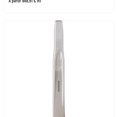
A partir de
8,91
€
HT