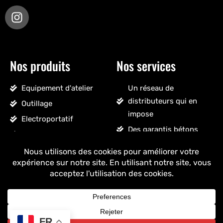
Nos produits
Nos services
Equipement d'atelier
Un réseau de
distributeurs qui en
Outillage
impose
Electroportatif
Des garantis bétons
Pneumatique
Un SAV sans détour
Accessoires véhicules
Un stock massif
Nettoyage, droguerie
Un ancrage français
Voir tous les produits
+ de 25 ans
d'expérience
FR