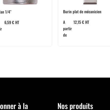
Burin plat de mécanicien
an 1/4″
A
12,15
€
HT
6,59
€
HT
partir
ir
de
onner à la
Nos produits