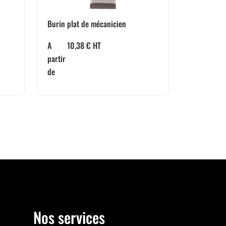
Burin plat de mécanicien
A
10,38
€
HT
partir
de
Nos services