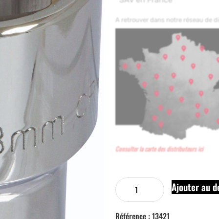
A retrouver dans notre réseau de 
Consulter la carte des distributeurs ici
Ajouter au d
Référence :
13421