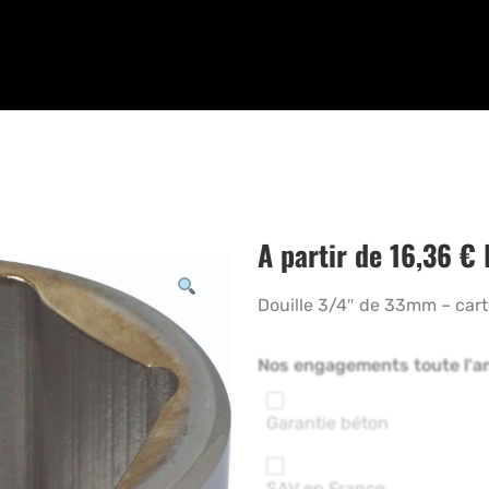
A partir de
16,36
€
Douille 3/4″ de 33mm – car
Nos engagements toute l'a
Garantie béton
SAV en France