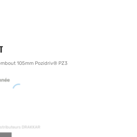
T
c embout 105mm Pozidriv® PZ3
nnée
distributeurs DRAKKAR