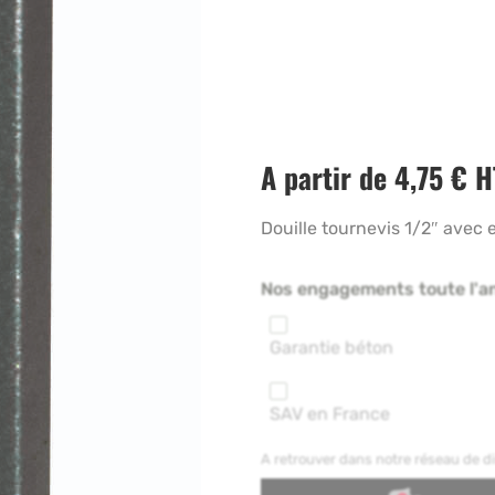
A partir de
4,75
€
H
Douille tournevis 1/2″ ave
Nos engagements toute l'a
Garantie béton
SAV en France
A retrouver dans notre réseau de 