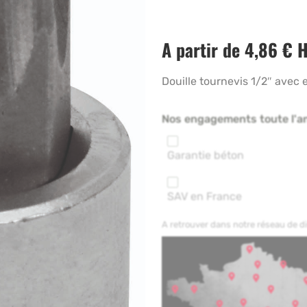
A partir de
4,86
€
H
Douille tournevis 1/2″ ave
Nos engagements toute l'a
Garantie béton
SAV en France
A retrouver dans notre réseau de 