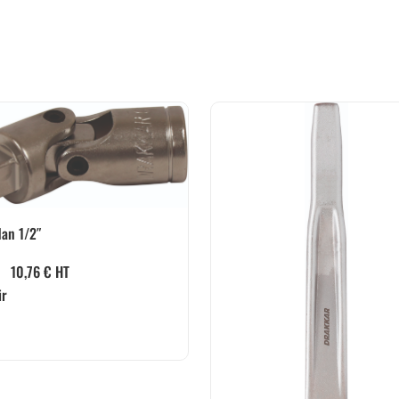
an 1/2″
10,76
€
HT
ir