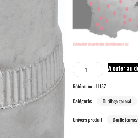
Consulter la carte des distributeurs ici
Ajouter au d
Référence :
11157
Catégorie:
Outillage général
Univers produit
Douille tournev