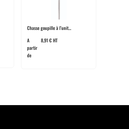
Chasse goupille à l’unit...
A
8,91
€
HT
partir
de