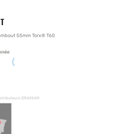
T
c embout 55mm Torx® T60
nnée
distributeurs DRAKKAR