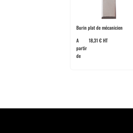
Burin plat de mécanicien
A
18,31
€
HT
partir
de