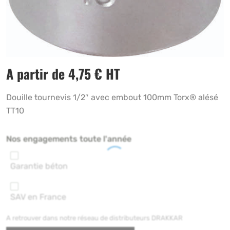
A partir de
4,75
€
HT
Douille tournevis 1/2″ avec embout 100mm Torx® alésé
TT10
Nos engagements toute l'année
Garantie béton
SAV en France
A retrouver dans notre réseau de distributeurs DRAKKAR