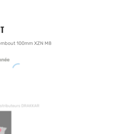
T
ec embout 100mm XZN M8
nnée
distributeurs DRAKKAR