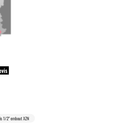
evis
vis 1/2" embout XZN