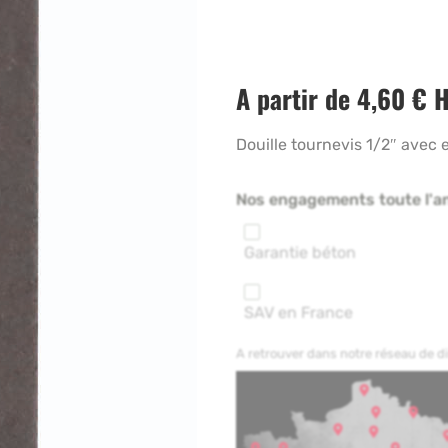
A partir de
4,60
€
H
Douille tournevis 1/2″ av
Nos engagements toute l'a
Garantie béton
SAV en France
A retrouver dans notre réseau de 