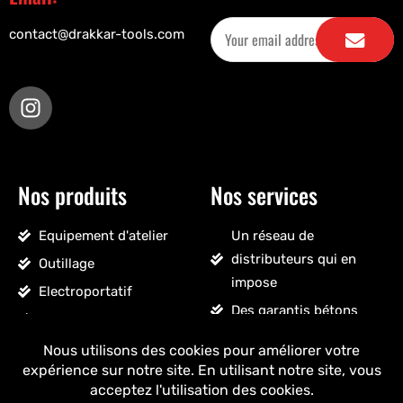
contact@drakkar-tools.com
Nos produits
Nos services
Equipement d'atelier
Un réseau de
distributeurs qui en
Outillage
impose
Electroportatif
Des garantis bétons
Pneumatique
Un SAV sans détour
Accessoires véhicules
Un stock massif
Nettoyage, droguerie
Un ancrage français