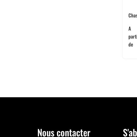
Chas
A
part
de
Nous contacter
S'ab