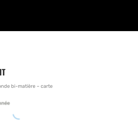
HT
nde bi-matière – carte
nnée