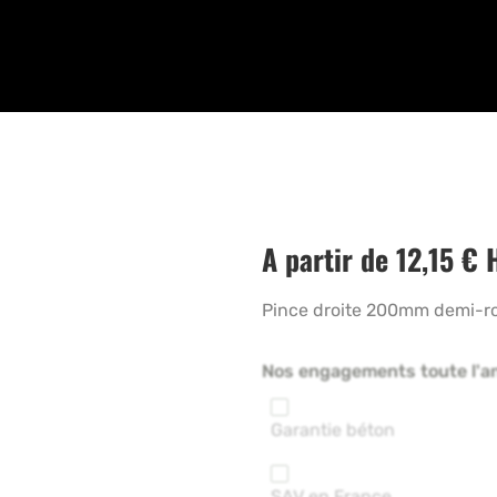
A partir de
12,15
€
Pince droite 200mm demi-ro
Nos engagements toute l'a
Garantie béton
SAV en France