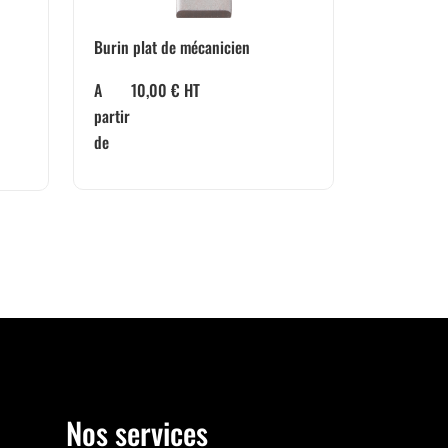
Burin plat de mécanicien
A
10,00
€
HT
partir
de
Nos services