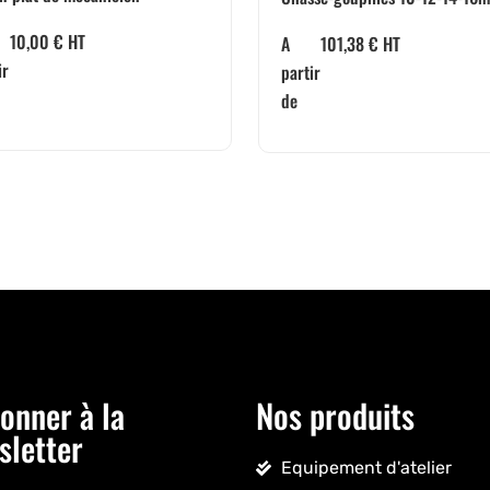
10,00
€
HT
A
101,38
€
HT
ir
partir
de
onner à la
Nos produits
sletter
Equipement d'atelier