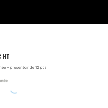
€
HT
ée – présentoir de 12 pcs
nnée