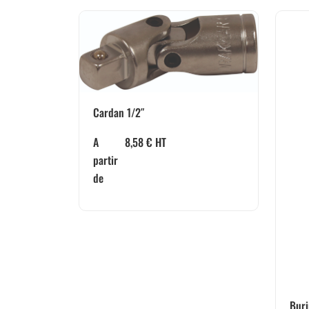
Cardan 1/2″
A
8,58
€
HT
partir
de
Buri