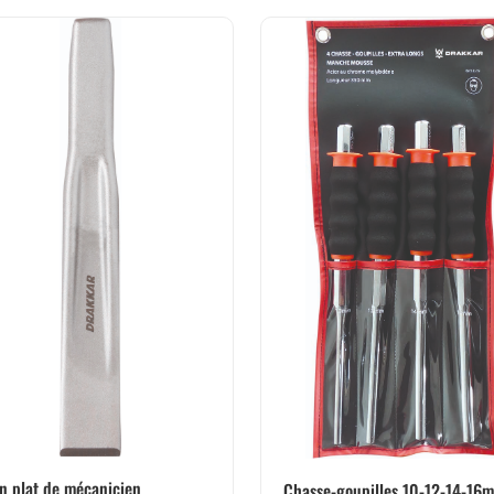
n plat de mécanicien
Chasse-goupilles 10-12-14-16m