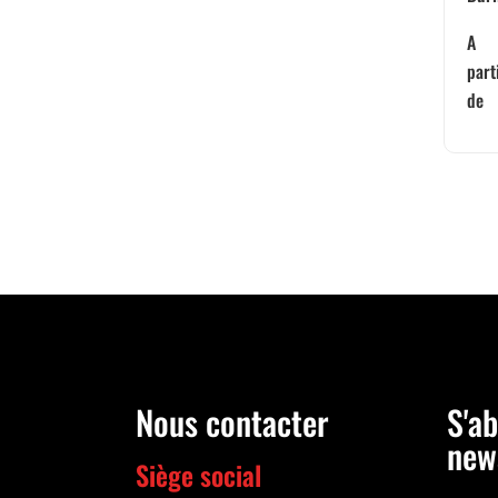
A
part
de
Nous contacter
S'ab
new
Siège social