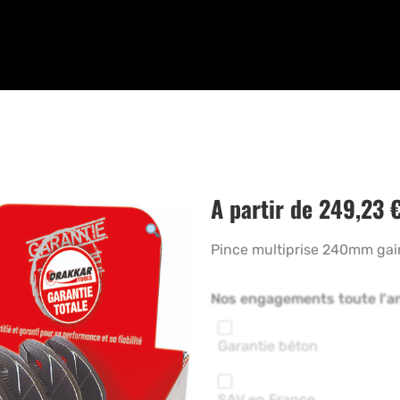
A partir de
249,23
Pince multiprise 240mm gain
Nos engagements toute l'a
Garantie béton
SAV en France