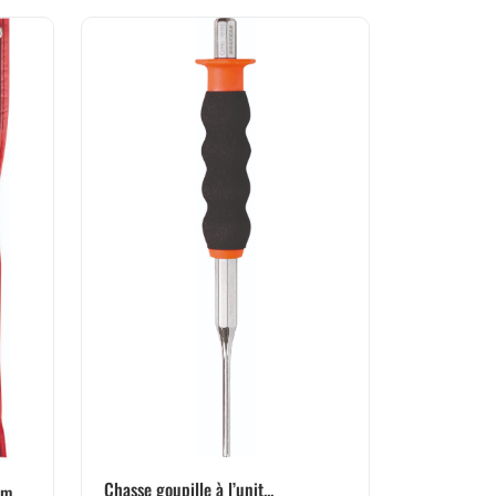
Chasse goupille à l’unit...
m...