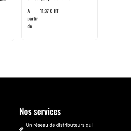
A
11,97
€
HT
partir
de
Nos services
Un réseau de distributeurs qui