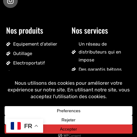
Nos produits
Nos services
Equipement d'atelier
Un réseau de
distributeurs qui en
Outillage
impose
Electroportatif
Des garantis bétons
Pneumatique
Un SAV sans détour
Accessoires véhicules
Un stock massif
Nettoyage, droguerie
Un ancrage français
Voir tous les produits
+ de 25 ans
d'expérience
FR