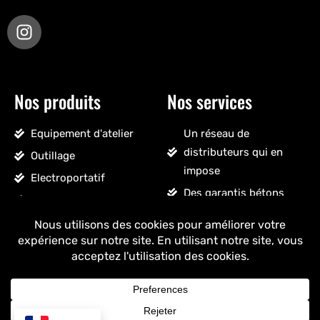
Nos produits
Nos services
Equipement d'atelier
Un réseau de
distributeurs qui en
Outillage
impose
Electroportatif
Des garantis bétons
Pneumatique
Un SAV sans détour
Accessoires véhicules
Un stock massif
Nettoyage, droguerie
Un ancrage français
Voir tous les produits
+ de 25 ans
d'expérience