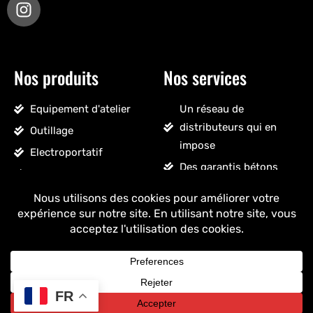
Nos produits
Nos services
Equipement d'atelier
Un réseau de
distributeurs qui en
Outillage
impose
Electroportatif
Des garantis bétons
Pneumatique
Un SAV sans détour
Accessoires véhicules
Un stock massif
Nettoyage, droguerie
Un ancrage français
Voir tous les produits
+ de 25 ans
d'expérience
FR