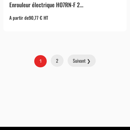
Enrouleur électrique HO7RN-F 2...
A partir de
90,77
€
HT
2
Suivant ❯
1