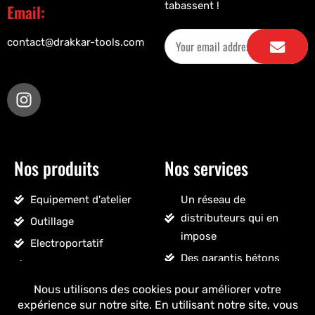
tabassent !
Email:
contact@drakkar-tools.com
Nos produits
Nos services
Equipement d'atelier
Un réseau de
distributeurs qui en
Outillage
impose
Electroportatif
Des garantis bétons
Pneumatique
Un SAV sans détour
Accessoires véhicules
Un stock massif
Nettoyage, droguerie