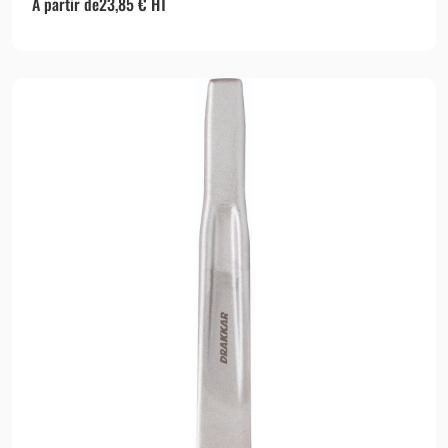
A partir de
23,85
€
HT