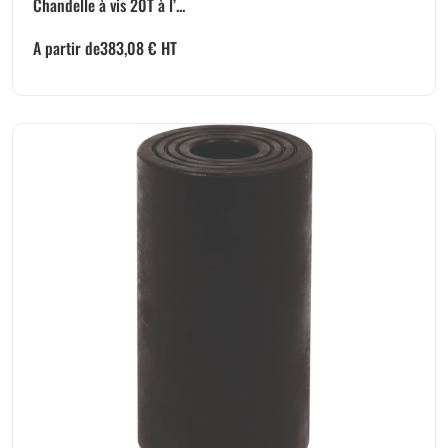
Chandelle à vis 20T à l’...
A partir de
383,08
€
HT