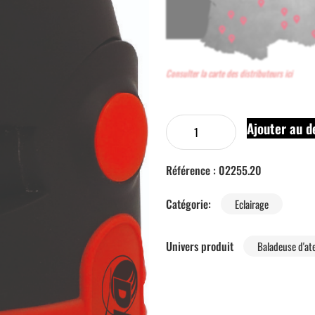
Consulter la carte des distributeurs ici
Ajouter au d
Référence :
02255.20
Catégorie:
Eclairage
Univers produit
Baladeuse d'ate