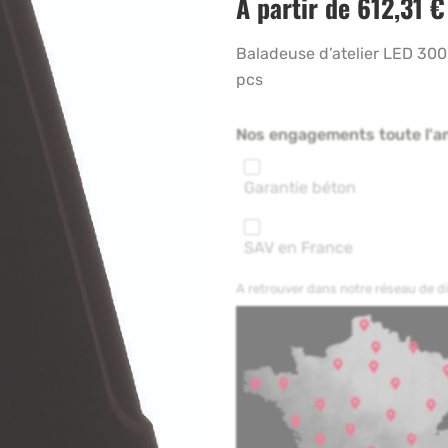
A partir de
612,31
€
Baladeuse d’atelier LED 300
pcs
Nos engagements toute l'a
Garantie béton
SAV en France
A retrouver dans notre réseau de 