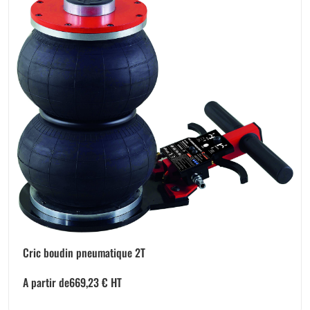
Cric boudin pneumatique 2T
A partir de
669,23
€
HT