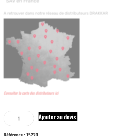
SAV en France
A retrouver dans notre réseau de distributeurs DRAKKAR
Consulter la carte des distributeurs ici
Ajouter au devis
Référence :
15220