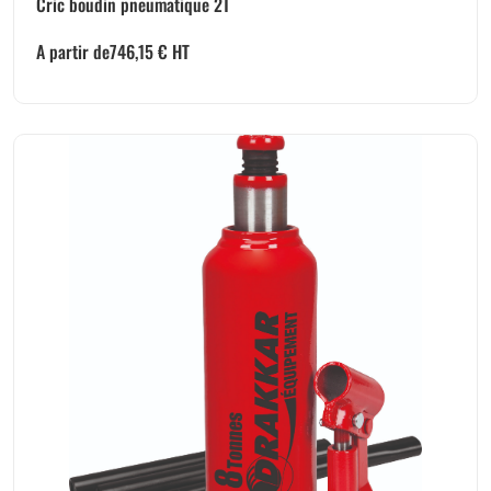
Cric boudin pneumatique 2T
A partir de
746,15
€
HT