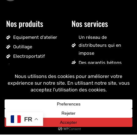
Nos produits
Nos services
Equipement d'atelier
Un réseau de
distributeurs qui en
Outillage
impose
Electroportatif
Des garantis bétons
Pneumatique
Un SAV sans détour
Accessoires véhicules
Un stock massif
Nettoyage, droguerie
Un ancrage français
Voir tous les produits
+ de 25 ans
d'expérience
FR
Copyright © 2025 Drakkar - Tous droits réservés.