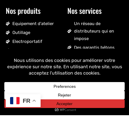
Nos produits
Nos services
Equipement d'atelier
Un réseau de
distributeurs qui en
Outillage
impose
Electroportatif
Des garantis bétons
Pneumatique
Un SAV sans détour
Accessoires véhicules
Un stock massif
Nettoyage, droguerie
Un ancrage français
Voir tous les produits
+ de 25 ans
d'expérience
FR
Copyright © 2025 Drakkar - Tous droits réservés.