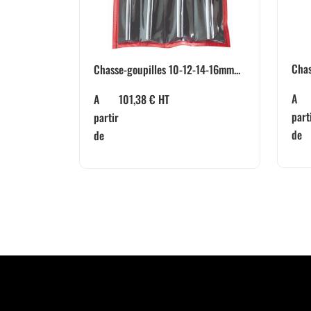
Chas
Chasse-goupilles 10-12-14-16mm...
A
A
101,38
€
HT
part
partir
de
de