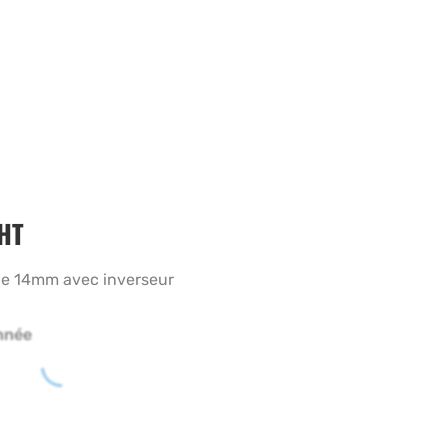
HT
 de 14mm avec inverseur
nnée