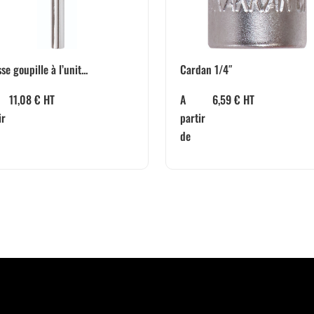
Cardan 1/4″
se goupille à l’unit...
A
6,59
€
HT
11,08
€
HT
partir
ir
de