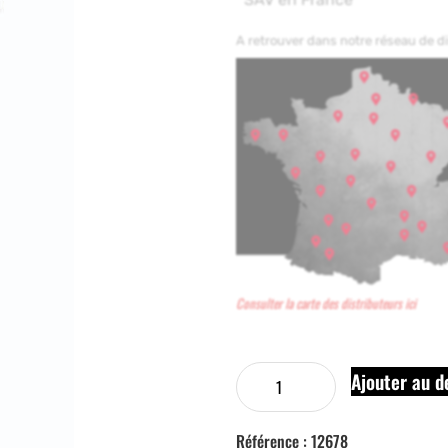
A retrouver dans notre réseau de 
Consulter la carte des distributeurs ici
Ajouter au d
Référence :
12678