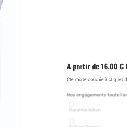
A partir de
16,00
€
Clé mixte coudée à cliquet
Nos engagements toute l'a
Garantie béton
SAV en France