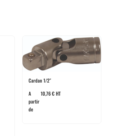
Cardan 1/2″
A
10,76
€
HT
partir
de