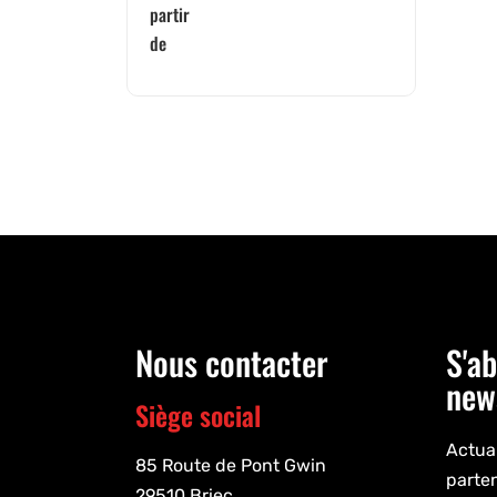
partir
de
Nous contacter
S'ab
new
Siège social
Actual
85 Route de Pont Gwin
parte
29510 Briec