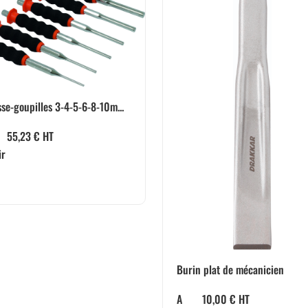
se-goupilles 3-4-5-6-8-10m...
55,23
€
HT
ir
Burin plat de mécanicien
A
10,00
€
HT