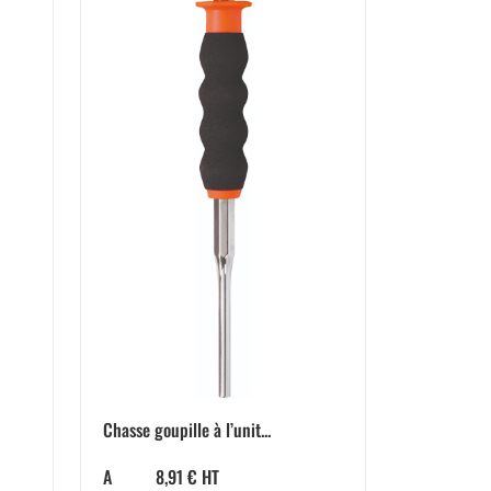
Chasse goupille à l’unit...
A
8,91
€
HT