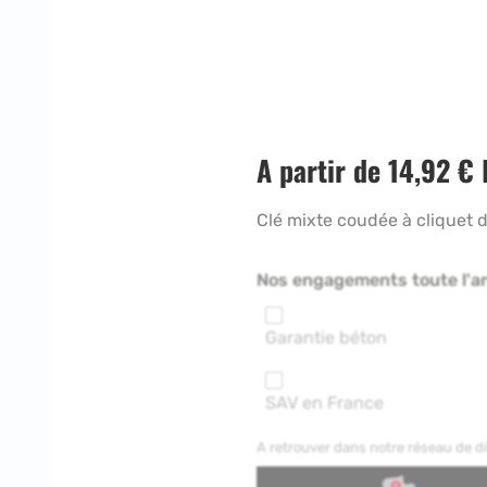
A partir de
14,92
€
Clé mixte coudée à cliquet 
Nos engagements toute l'a
Garantie béton
SAV en France
A retrouver dans notre réseau de 