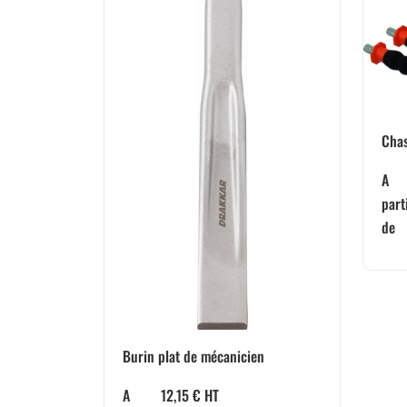
Chas
A
part
de
Burin plat de mécanicien
A
12,15
€
HT