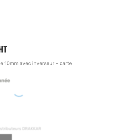
HT
de 10mm avec inverseur – carte
nnée
distributeurs DRAKKAR