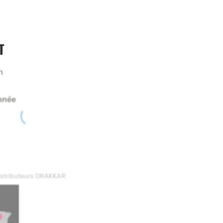
T
h
nnée
distributeurs DRAKKAR