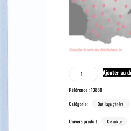
Consulter la carte des distributeurs ici
Ajouter au d
Référence :
13880
Catégorie:
Outillage général
Univers produit
Clé mixte