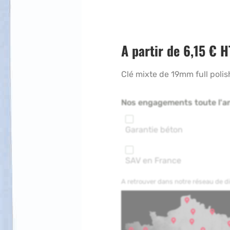
A partir de
6,15
€
H
Clé mixte de 19mm full polis
Nos engagements toute l'a
Garantie béton
SAV en France
A retrouver dans notre réseau de 