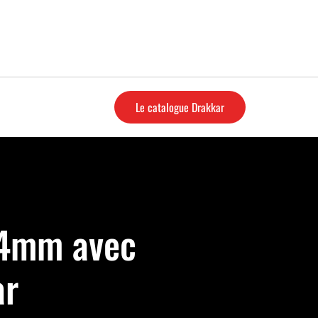
Le catalogue Drakkar
 24mm avec
ar