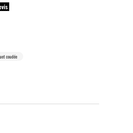
evis
quet coudée