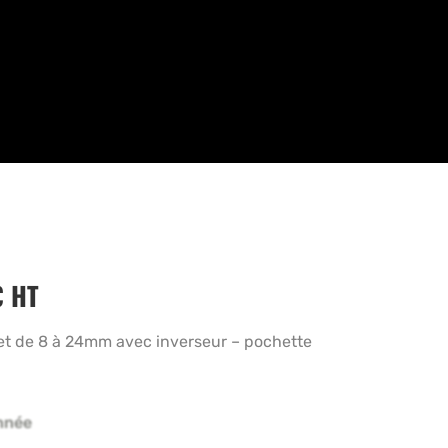
€
HT
et de 8 à 24mm avec inverseur – pochette
nnée