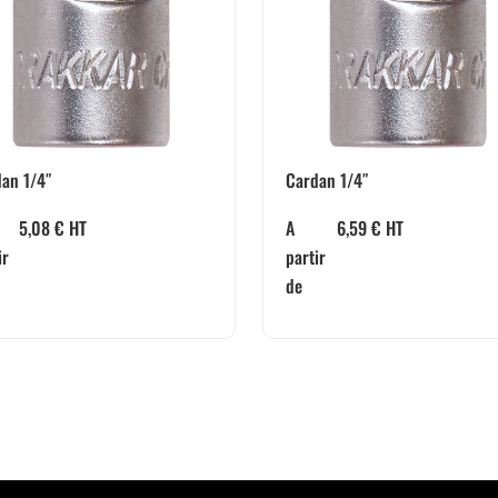
an 1/4″
Cardan 1/4″
5,08
€
HT
A
6,59
€
HT
ir
partir
de