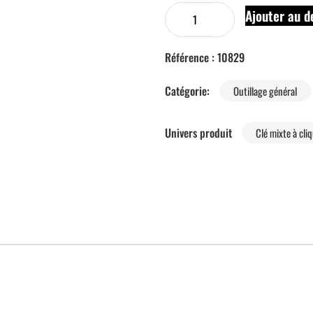
Ajouter au d
Référence :
10829
Catégorie:
Outillage général
Univers produit
Clé mixte à cli