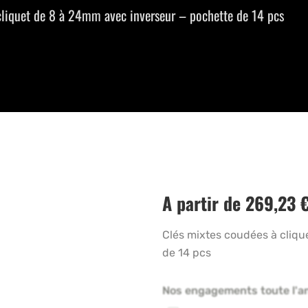
cliquet de 8 à 24mm avec inverseur – pochette de 14 pcs
A partir de
269,23
Clés mixtes coudées à cliqu
de 14 pcs
Nos engagements toute l'a