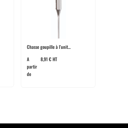
Chasse goupille à l’unit...
A
8,91
€
HT
partir
de