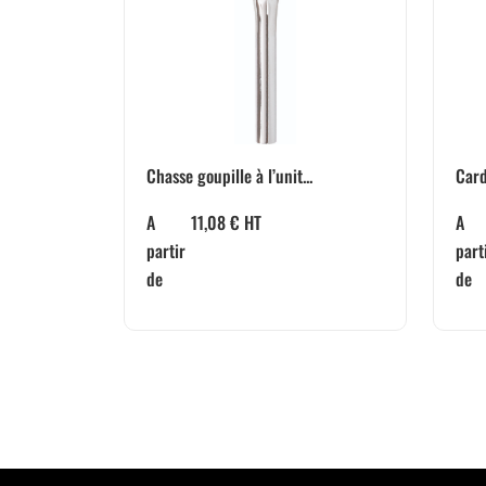
Card
Chasse goupille à l’unit...
A
A
11,08
€
HT
part
partir
de
de