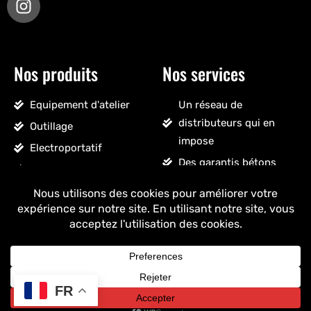
Nos produits
Nos services
Equipement d'atelier
Un réseau de
distributeurs qui en
Outillage
impose
Electroportatif
Des garantis bétons
Pneumatique
Un SAV sans détour
Accessoires véhicules
Un stock massif
Nettoyage, droguerie
Un ancrage français
Voir tous les produits
+ de 25 ans
d'expérience
FR