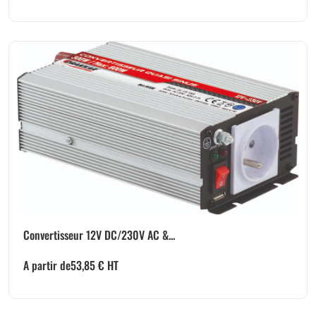
Convertisseur 12V DC/230V AC &...
A partir de
53,85
€
HT