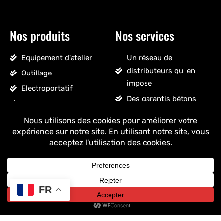
Nos produits
Nos services
Equipement d'atelier
Un réseau de
distributeurs qui en
Outillage
impose
Electroportatif
Des garantis bétons
Pneumatique
Un SAV sans détour
Accessoires véhicules
Un stock massif
Nettoyage, droguerie
Un ancrage français
Voir tous les produits
+ de 25 ans
d'expérience
FR
Copyright © 2025 Drakkar - Tous droits réservés.