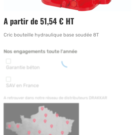
A partir de
51,54
€
HT
Cric bouteille hydraulique base soudée 8T
Nos engagements toute l'année
Garantie béton
SAV en France
A retrouver dans notre réseau de distributeurs DRAKKAR