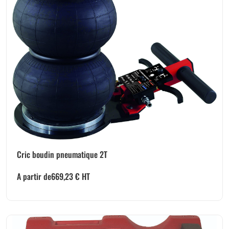
Cric boudin pneumatique 2T
A partir de
669,23
€
HT