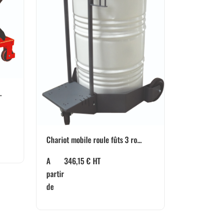
.
Chariot mobile roule fûts 3 ro...
A
346,15
€
HT
partir
de