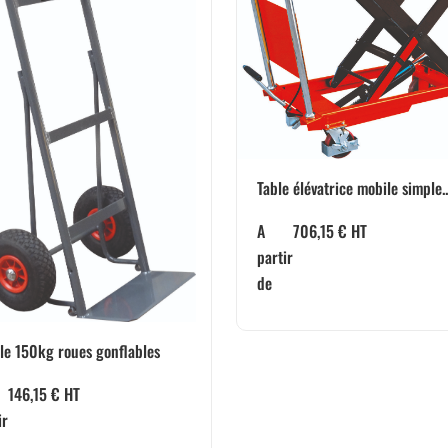
Table élévatrice mobile simple..
A
706,15
€
HT
partir
de
le 150kg roues gonflables
146,15
€
HT
ir