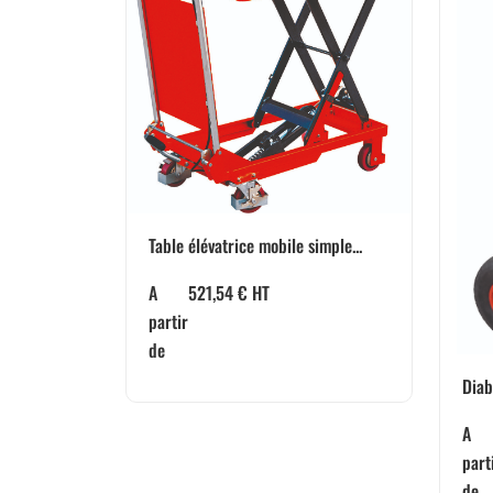
Table élévatrice mobile simple...
A
521,54
€
HT
partir
de
Diab
A
part
de