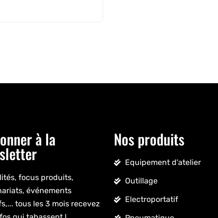
onner à la
Nos produits
sletter
Equipement d'atelier
ités, focus produits,
Outillage
nariats, événements
Electroportatif
fs,... tous les 3 mois recevez
fos qui tabassent !
Pneumatique