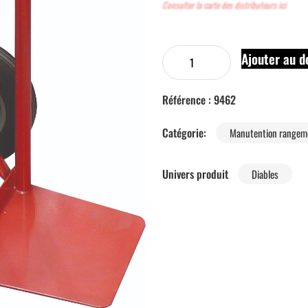
Consulter la carte des distributeurs ici
Ajouter au d
Référence :
9462
Catégorie:
Manutention rangem
Univers produit
Diables