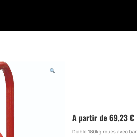
A partir de
69,23
€
Diable 180kg roues avec b