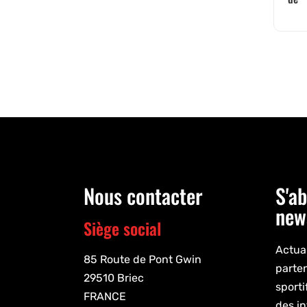
Nous contacter
S'ab
new
Siège social
Actual
85 Route de Pont Gwin
parte
29510 Briec
sporti
FRANCE
des in