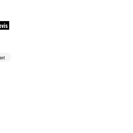
evis
ent