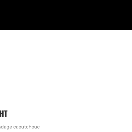
HT
andage caoutchouc