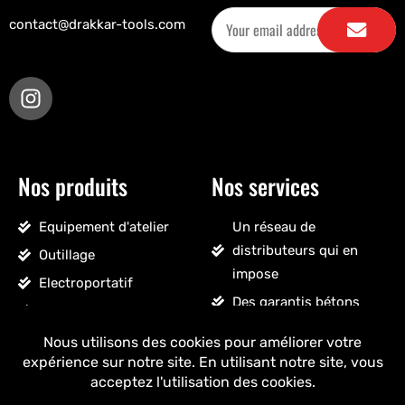
contact@drakkar-tools.com
Nos produits
Nos services
Equipement d'atelier
Un réseau de
distributeurs qui en
Outillage
impose
Electroportatif
Des garantis bétons
Pneumatique
Un SAV sans détour
Accessoires véhicules
Un stock massif
Nettoyage, droguerie
Un ancrage français
Voir tous les produits