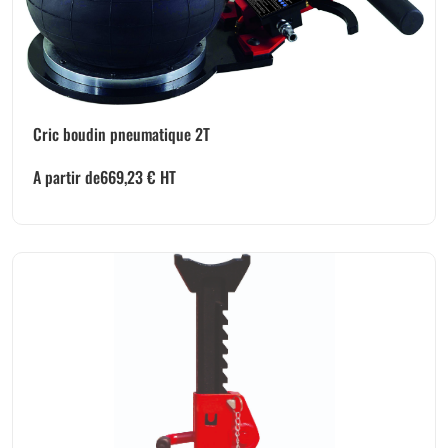
Cric boudin pneumatique 2T
A partir de
669,23
€
HT