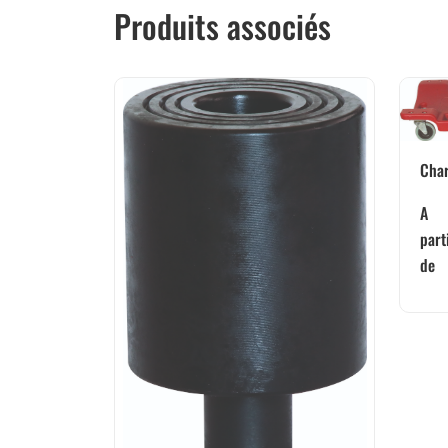
Produits associés
Char
A
part
de