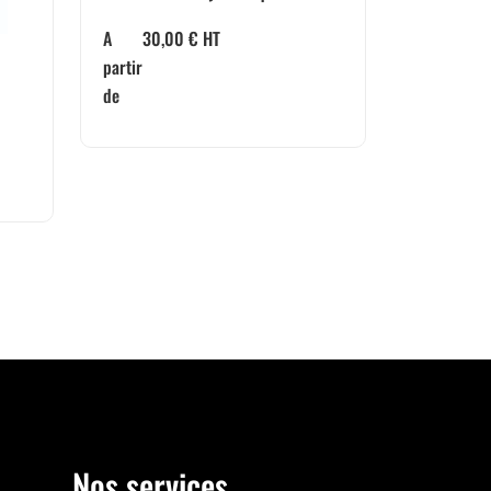
A
30,00
€
HT
partir
de
Nos services