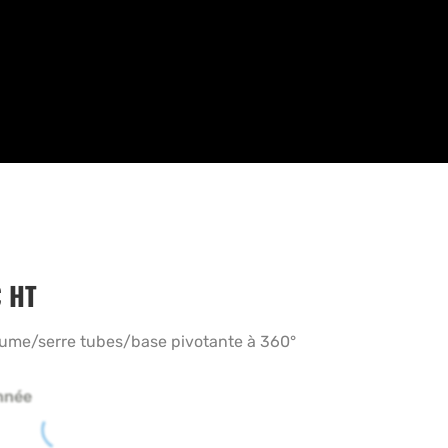
€
HT
ume/serre tubes/base pivotante à 360°
nnée