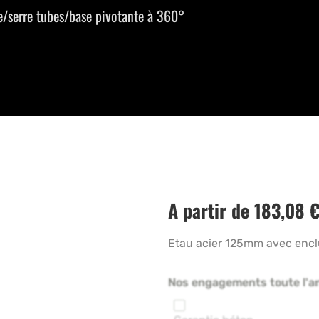
e/serre tubes/base pivotante à 360°
A partir de
183,08
Etau acier 125mm avec encl
Nos engagements toute l'a