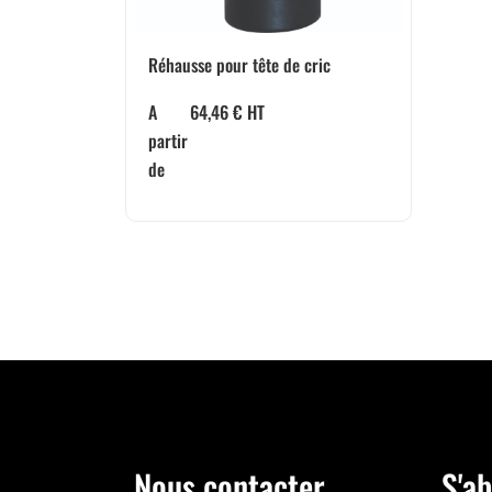
Réhausse pour tête de cric
A
64,46
€
HT
partir
de
Nous contacter
S'ab