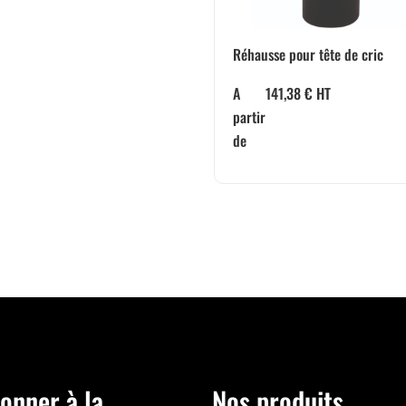
Réhausse pour tête de cric
A
141,38
€
HT
partir
de
onner à la
Nos produits