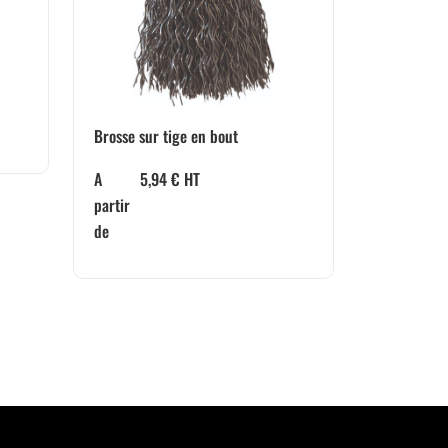
Brosse sur tige en bout
A
5,94
€
HT
partir
de