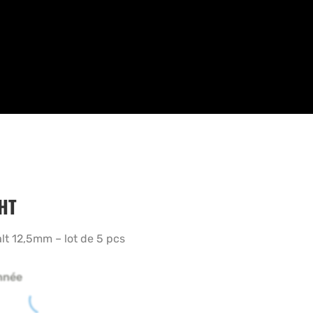
HT
t 12,5mm – lot de 5 pcs
nnée