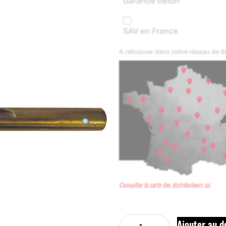
Garantie béton
SAV en France
A retrouver dans notre réseau de 
Consulter la carte des distributeurs ici
Ajouter au d