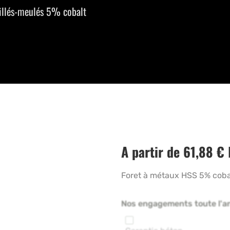
illés-meulés 5% cobalt
A partir de
61,88
€
Foret à métaux HSS 5% cobal
Nos engagements toute l'a