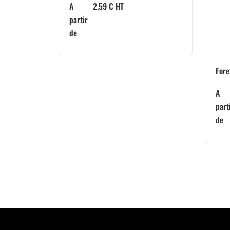
A
2,59
€
HT
partir
de
Fore
A
part
de