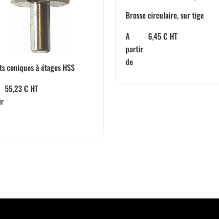
Brosse circulaire, sur tige
A
6,45
€
HT
partir
de
ts coniques à étages HSS
55,23
€
HT
ir