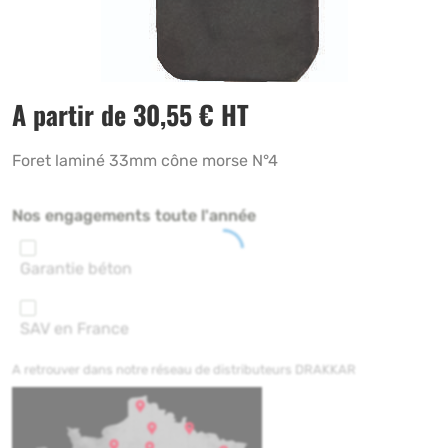
A partir de
30,55
€
HT
Foret laminé 33mm cône morse N°4
Nos engagements toute l'année
Garantie béton
SAV en France
A retrouver dans notre réseau de distributeurs DRAKKAR