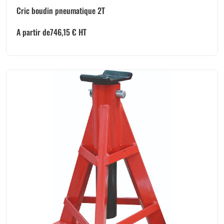
Cric boudin pneumatique 2T
A partir de
746,15
€
HT