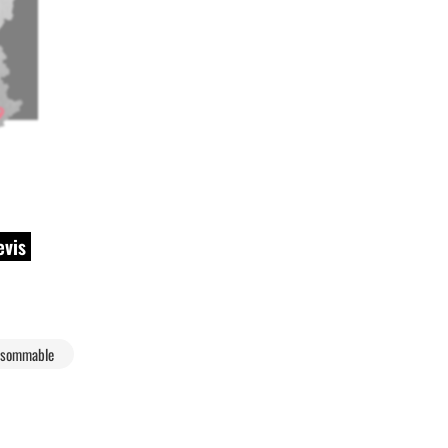
evis
onsommable