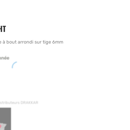
HT
e à bout arrondi sur tige 6mm
nnée
distributeurs DRAKKAR