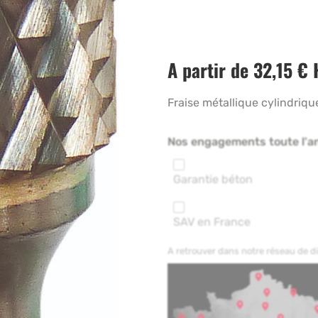
A partir de
32,15
€
Fraise métallique cylindriqu
Nos engagements toute l'a
Garantie béton
SAV en France
A retrouver dans notre réseau de 