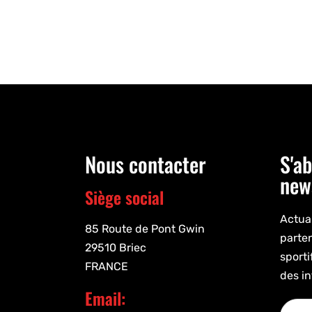
Nous contacter
S'ab
new
Siège social
Actual
85 Route de Pont Gwin
parte
29510 Briec
sporti
FRANCE
des in
Email: