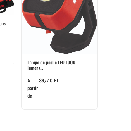
ns...
Lampe de poche LED 1000
lumens...
A
36,77
€
HT
partir
de