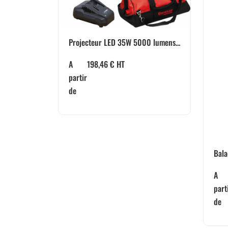
Projecteur LED 35W 5000 lumens...
A
198,46
€
HT
partir
de
Bala
A
part
de