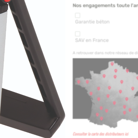
Nos engagements toute l'a
Garantie béton
SAV en France
A retrouver dans notre réseau de 
Consulter la carte des distributeurs ici