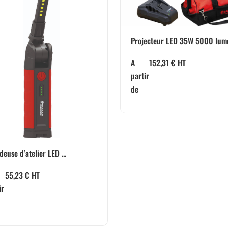
Projecteur LED 35W 5000 lume
A
152,31
€
HT
partir
de
deuse d’atelier LED ...
55,23
€
HT
ir