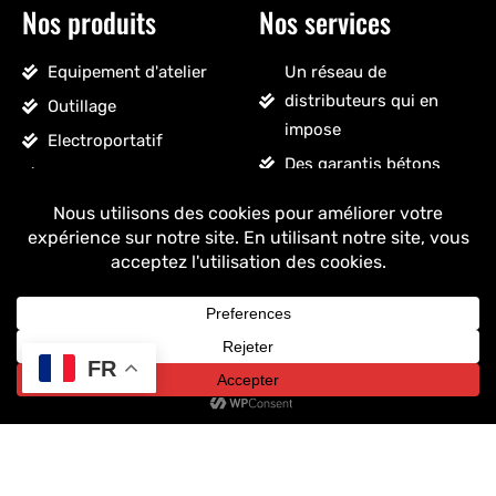
Nos produits
Nos services
Equipement d'atelier
Un réseau de
distributeurs qui en
Outillage
impose
Electroportatif
Des garantis bétons
Pneumatique
Un SAV sans détour
Accessoires véhicules
Un stock massif
Nettoyage, droguerie
Un ancrage français
Voir tous les produits
+ de 25 ans
d'expérience
FR
Copyright © 2025 Drakkar - Tous droits réservés.