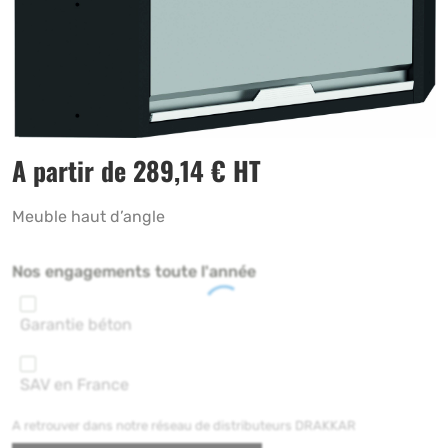
A partir de
289,14
€
HT
Meuble haut d’angle
Nos engagements toute l'année
Garantie béton
SAV en France
A retrouver dans notre réseau de distributeurs DRAKKAR