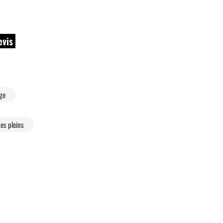
evis
age
es pleins