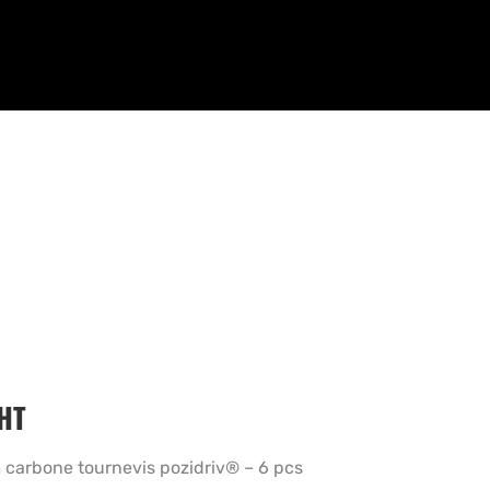
HT
arbone tournevis pozidriv® – 6 pcs