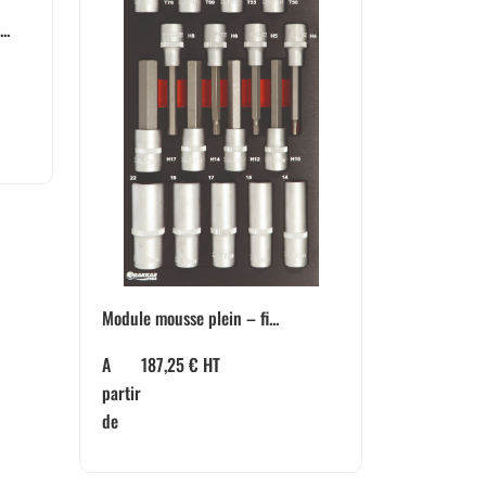
..
Module mousse plein – fi...
A
187,25
€
HT
partir
de