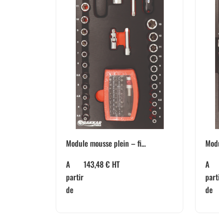
Module mousse plein – fi...
Modu
A
143,48
€
HT
A
partir
part
de
de