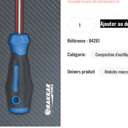
Consulter la carte des distributeurs ici
Ajouter au d
Référence :
84261
Catégorie:
Composition d'outill
Univers produit
Modules mouss