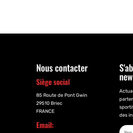
Nous contacter
S'ab
new
Siège social
Actual
85 Route de Pont Gwin
parte
29510 Briec
sporti
FRANCE
des in
Email: