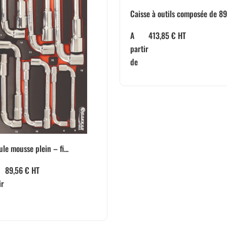
Caisse à outils composée de 89.
A
413,85
€
HT
partir
de
le mousse plein – fi...
89,56
€
HT
ir