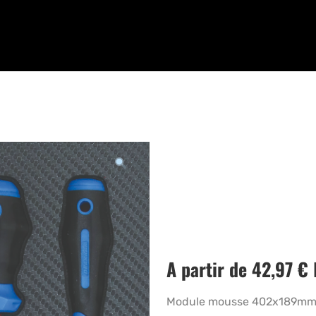
A partir de
42,97
€
Module mousse 402x189mm c