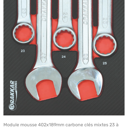
Module mousse 402x189mm carbone clés mixtes 23 à