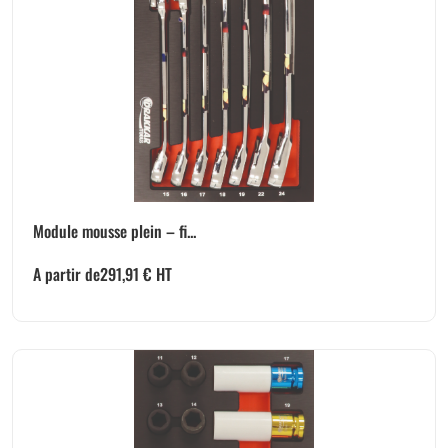
Module mousse plein – fi...
A partir de
291,91
€
HT