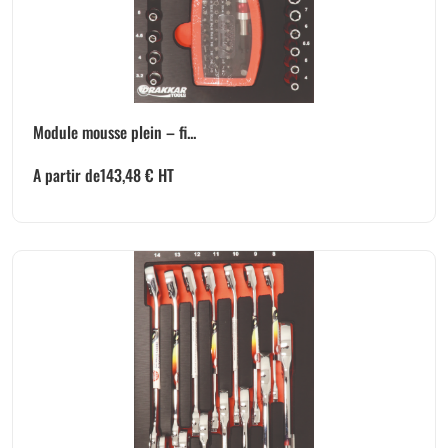
Module mousse plein – fi...
A partir de
143,48
€
HT