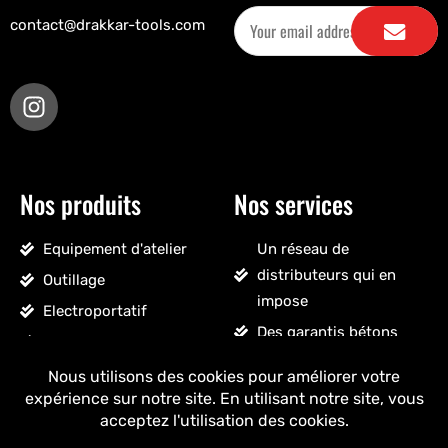
contact@drakkar-tools.com
Nos produits
Nos services
Equipement d'atelier
Un réseau de
distributeurs qui en
Outillage
impose
Electroportatif
Des garantis bétons
Pneumatique
Un SAV sans détour
Accessoires véhicules
Un stock massif
Nettoyage, droguerie
Un ancrage français
Voir tous les produits