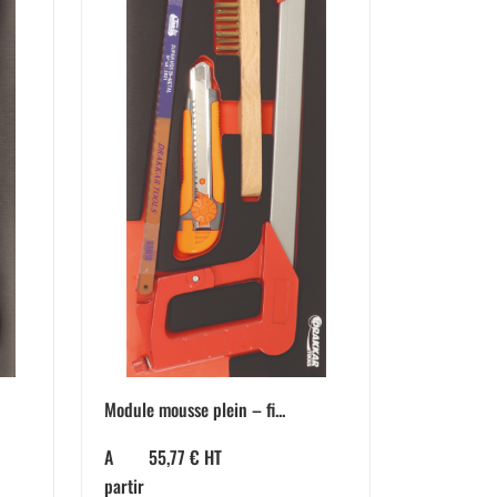
Module mousse plein – fi...
A
55,77
€
HT
partir