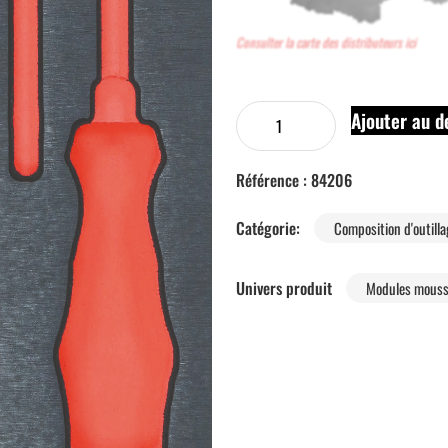
Consulter la carte des distributeurs ici
Ajouter au d
Référence :
84206
Catégorie:
Composition d'outill
Univers produit
Modules mouss