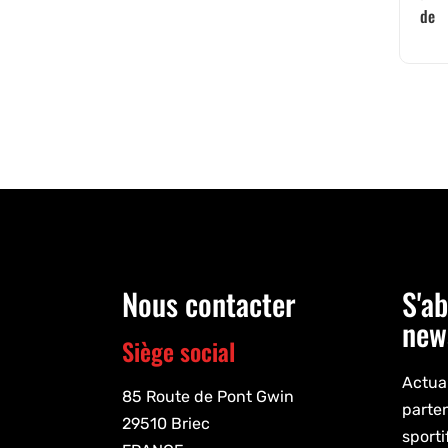
de
Nous contacter
S'ab
new
Siège social
Actual
85 Route de Pont Gwin
parte
29510 Briec
sporti