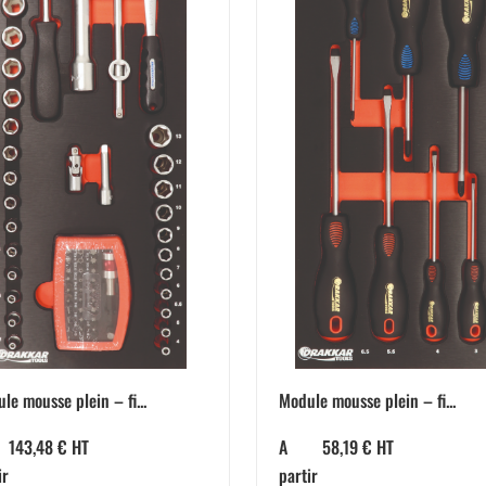
le mousse plein – fi...
Module mousse plein – fi...
143,48
€
HT
A
58,19
€
HT
ir
partir