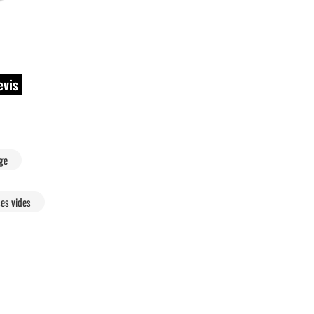
evis
age
es vides