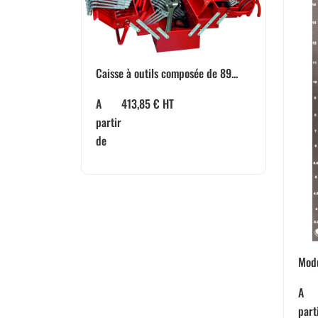
Caisse à outils composée de 89...
A
413,85
€
HT
partir
de
Modu
A
part