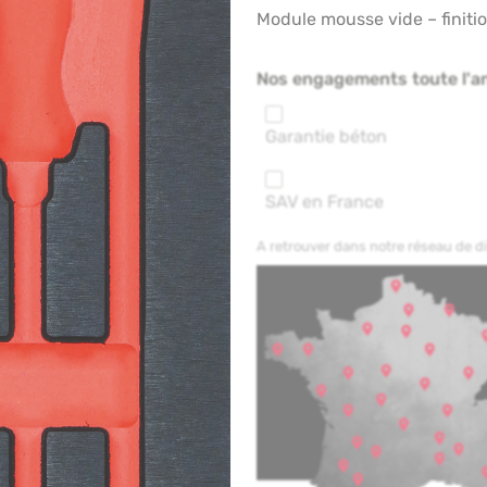
Module mousse vide – finitio
Nos engagements toute l'a
Garantie béton
SAV en France
A retrouver dans notre réseau de 