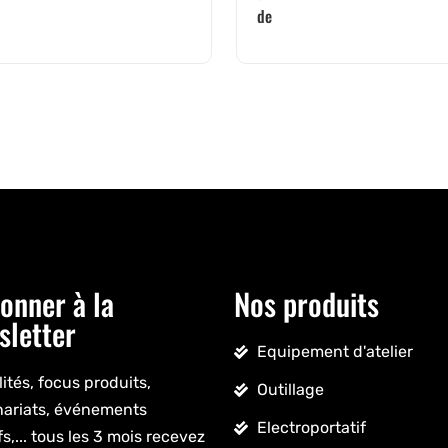
de
onner à la
Nos produits
sletter
Equipement d'atelier
ités, focus produits,
Outillage
nariats, événements
Electroportatif
fs,... tous les 3 mois recevez