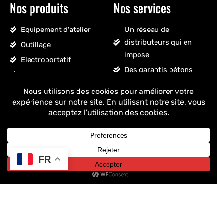
Nos produits
Nos services
Equipement d'atelier
Un réseau de
distributeurs qui en
Outillage
impose
Electroportatif
Des garantis bétons
Pneumatique
Un SAV sans détour
Accessoires véhicules
Un stock massif
Nettoyage, droguerie
Un ancrage français
Voir tous les produits
+ de 25 ans
d'expérience
FR
Copyright © 2025 Drakkar - Tous droits réservés.