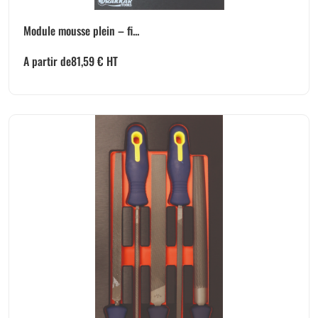
Module mousse plein – fi...
A partir de
81,59
€
HT