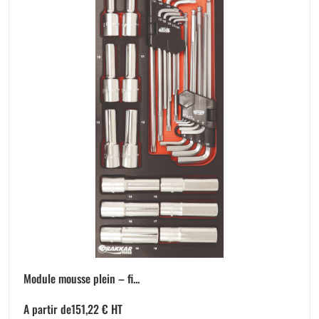
Module mousse plein – fi...
A partir de
151,22
€
HT