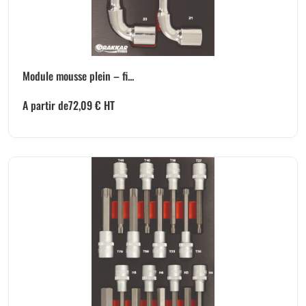
Module mousse plein – fi...
A partir de
72,09
€
HT