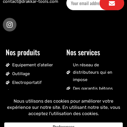
contact@drakkar-tools.com
Nos produits
Nos services
Equipement d'atelier
Un réseau de
distributeurs qui en
Outillage
impose
Electroportatif
Des garantis bétons
Pneumatique
Un SAV sans détour
Accessoires véhicules
Un stock massif
Nettoyage, droguerie
Un ancrage français
Voir tous les produits
+ de 25 ans