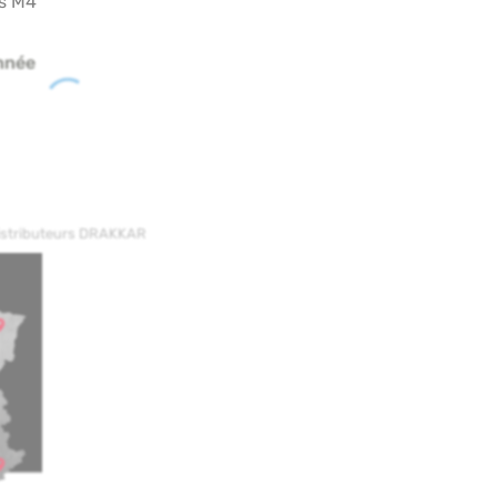
s M4
nnée
distributeurs DRAKKAR