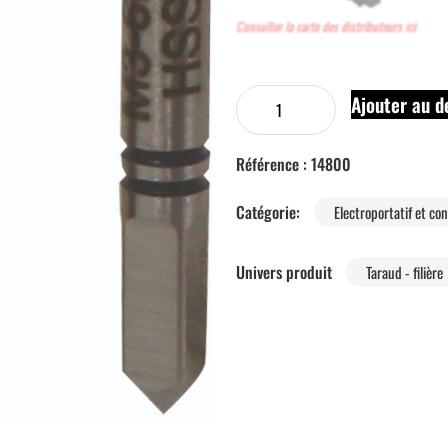
Consulter la carte des distributeurs ici
Ajouter au d
Référence :
14800
Catégorie:
Electroportatif et c
Univers produit
Taraud - filière