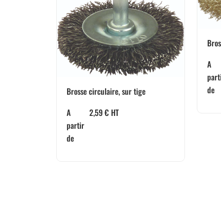
Bros
A
part
de
Brosse circulaire, sur tige
A
2,59
€
HT
partir
de