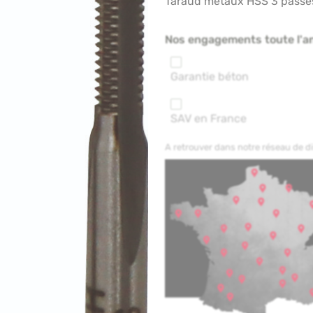
Taraud métaux HSS 3 passe
Nos engagements toute l'a
Garantie béton
SAV en France
A retrouver dans notre réseau de 