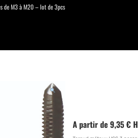
es de M3 à M20 – lot de 3pcs
A partir de
9,35
€
H