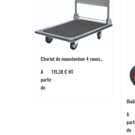
Chariot de manutention 4 roues...
A
115,38
€
HT
partir
de
Diab
A
part
de