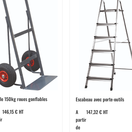
le 150kg roues gonflables
Escabeau avec porte-outils
146,15
€
HT
A
147,32
€
HT
ir
partir
de