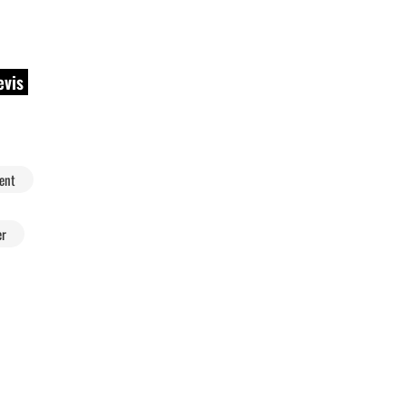
evis
ent
er