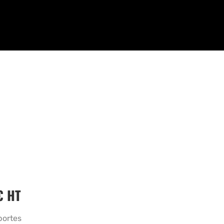
€
HT
portes