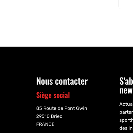
Nous contacter
S'ab
new
Siège social
Actual
85 Route de Pont Gwin
parte
29510 Briec
sporti
FRANCE
des in