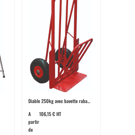
Diable 250kg avec bavette raba...
A
106,15
€
HT
partir
de