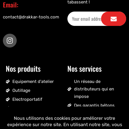
tabassent !
Email:
contact@drakkar-tools.com
Nos produits
Nos services
Equipement d'atelier
Un réseau de
distributeurs qui en
Outillage
impose
Electroportatif
Des garantis bétons
Pneumatique
Un SAV sans détour
Accessoires véhicules
Un stock massif
Nettoyage, droguerie