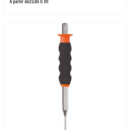
A partir de
23,85
€
HT